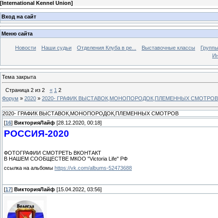
[
International Kennel Union
]
Вход на сайт
Меню сайта
Новости
Наши судьи
Отделения Клуба в ре...
Выставочные классы
Группы
Ин
Тема закрыта
Страница
2
из
2
«
1
2
Форум
»
2020
»
2020- ГРАФИК ВЫСТАВОК,МОНОПОРОДОК,ПЛЕМЕННЫХ СМОТРОВ
2020- ГРАФИК ВЫСТАВОК,МОНОПОРОДОК,ПЛЕМЕННЫХ СМОТРОВ
[
16
]
ВикторияЛайф
[28.12.2020, 00:18]
РОССИЯ-2020
ФОТОГРАФИИ СМОТРЕТЬ ВКОНТАКТ
В НАШЕМ СООБЩЕСТВЕ МКОО "Victoria Life" РФ
ссылка на альбомы
https://vk.com/albums-52473688
[
17
]
ВикторияЛайф
[15.04.2022, 03:56]