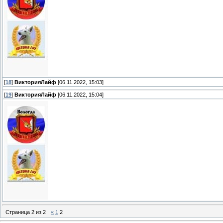
[
18
]
ВикторияЛайф
[06.11.2022, 15:03]
[
19
]
ВикторияЛайф
[06.11.2022, 15:04]
Страница
2
из
2
«
1
2