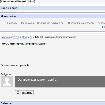
[
International Kennel Union
]
Вход на сайт
Меню сайта
Новости
Наши судьи
Отделения Клуба в ре...
Выставочные классы
Группы
Ин
Главная
»
2018
»
Май
»
20
» МКОО Виктория Лайф приглашает
МКОО Виктория Лайф приглашает
Всего комментариев
:
0
Войдите:
Отправить
Calendar