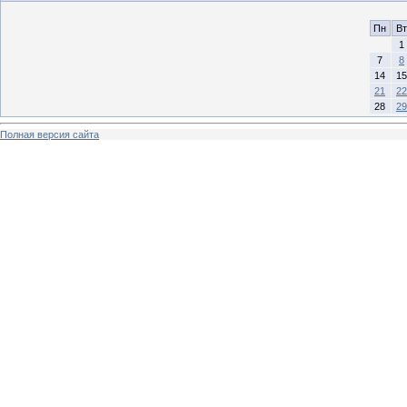
Пн
Вт
1
7
8
14
15
21
22
28
29
Полная версия сайта