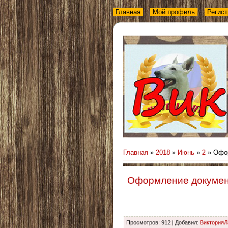
Главная
Мой профиль
Регист
Главная
»
2018
»
Июнь
»
2
» Офор
Оформление докумен
Просмотров
:
912
|
Добавил
:
Виктория