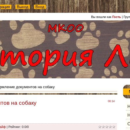
рация
Выход
Вход
Вы вошли как
Гость
|
Гру
мление документов на собаку
тов на собаку
00:14
Н
Н
О
Лайф
|
Рейтинг
:
0.0
/
0