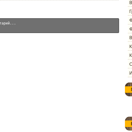
В
Г
Ф
Ф
В
К
К
О
И