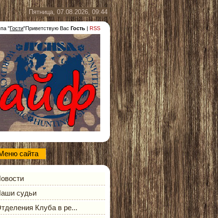
Пятница, 07.08.2026, 09:44
ппа
"
Гости
"
Приветствую Вас
Гость
|
RSS
Меню сайта
овости
аши судьи
тделения Клуба в ре...