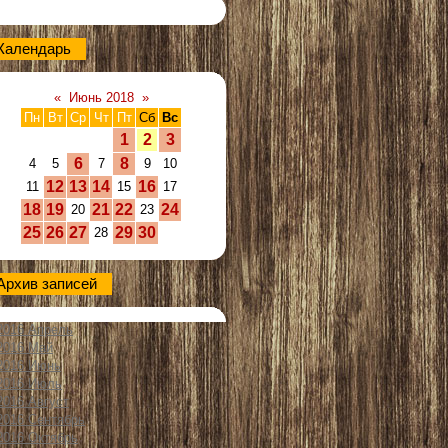
Календарь
«
Июнь 2018
»
Пн
Вт
Ср
Чт
Пт
Сб
Вс
1
2
3
6
8
4
5
7
9
10
12
13
14
16
11
15
17
18
19
21
22
24
20
23
25
26
27
29
30
28
Архив записей
2016 Апрель
2016 Май
2016 Июнь
2016 Июль
2016 Август
2016 Сентябрь
2016 Октябрь