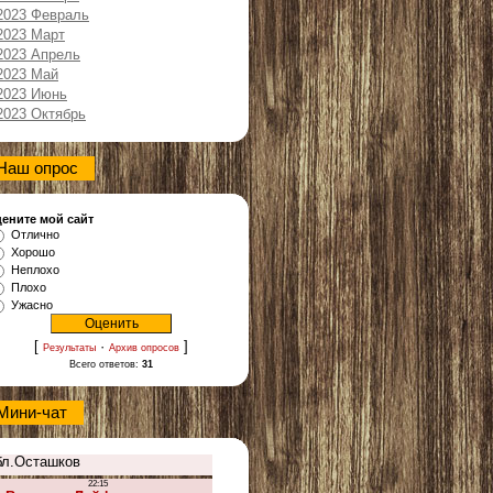
2023 Февраль
2023 Март
2023 Апрель
2023 Май
2023 Июнь
2023 Октябрь
Наш опрос
ените мой сайт
Отлично
Хорошо
Неплохо
Плохо
Ужасно
[
·
]
Результаты
Архив опросов
Всего ответов:
31
Мини-чат