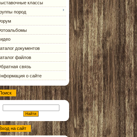
ыставочные классы
руппы пород
орум
отоальбомы
идео
аталог документов
аталог файлов
братная связь
нформация о сайте
Поиск
Вход на сайт