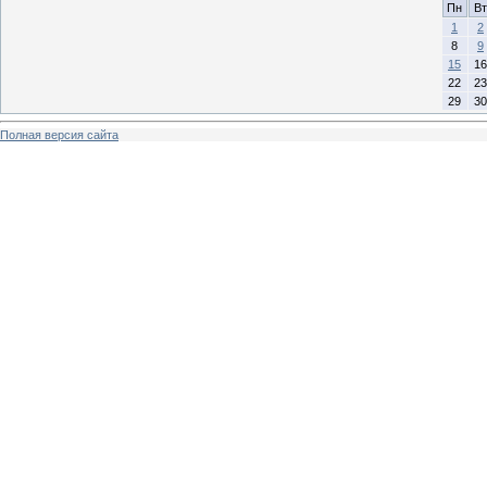
Пн
Вт
1
2
8
9
15
16
22
23
29
30
Полная версия сайта