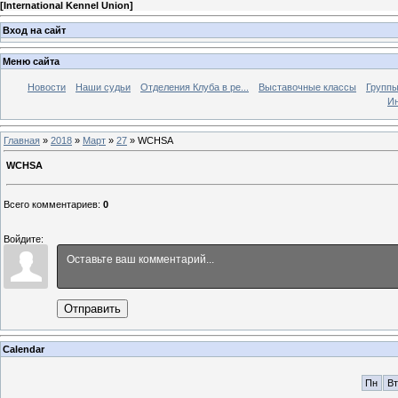
[
International Kennel Union
]
Вход на сайт
Меню сайта
Новости
Наши судьи
Отделения Клуба в ре...
Выставочные классы
Группы
Ин
Главная
»
2018
»
Март
»
27
» WCHSA
WCHSA
Всего комментариев
:
0
Войдите:
Отправить
Calendar
Пн
Вт