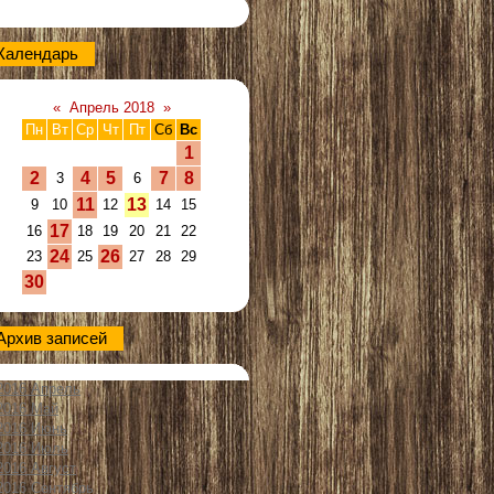
Календарь
«
Апрель 2018
»
Пн
Вт
Ср
Чт
Пт
Сб
Вс
1
2
4
5
7
8
3
6
11
13
9
10
12
14
15
17
16
18
19
20
21
22
24
26
23
25
27
28
29
30
Архив записей
2016 Апрель
2016 Май
2016 Июнь
2016 Июль
2016 Август
2016 Сентябрь