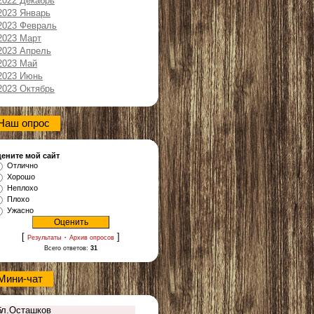
2022 Декабрь
2023 Январь
2023 Февраль
2023 Март
2023 Апрель
2023 Май
2023 Июнь
2023 Октябрь
Наш опрос
ените мой сайт
Отлично
Хорошо
Неплохо
Плохо
Ужасно
[
·
]
Результаты
Архив опросов
Всего ответов:
31
Мини-чат