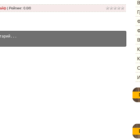
В
Лайф
|
Рейтинг
:
0.0
/
0
Г
Ф
Ф
В
К
К
О
И