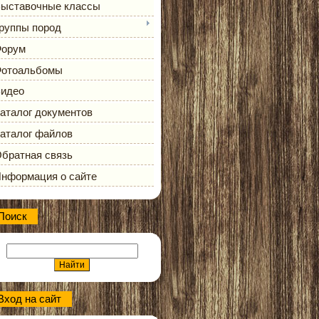
ыставочные классы
руппы пород
орум
отоальбомы
идео
аталог документов
аталог файлов
братная связь
нформация о сайте
Поиск
Вход на сайт