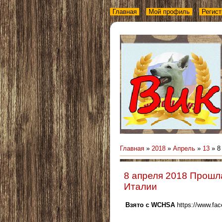
Главная
Мой профиль
Регист
Главная
»
2018
»
Апрель
»
13
» 8
8 апреля 2018 Прошл
Италии
Взято с WCHSA
https://www.fa