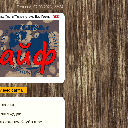
Пятница, 07.08.2026, 22:34
ппа
"
Гости
"
Приветствую Вас
Гость
|
RSS
Меню сайта
овости
аши судьи
тделения Клуба в ре...