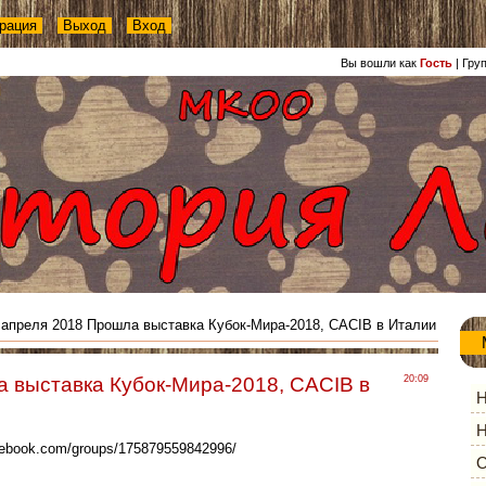
рация
Выход
Вход
Вы вошли как
Гость
|
Гру
 апреля 2018 Прошла выставка Кубок-Мира-2018, САСIB в Италии
а выставка Кубок-Мира-2018, САСIB в
20:09
Н
Н
cebook.com/groups/175879559842996/
О