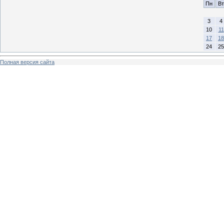
Пн
Вт
3
4
10
11
17
18
24
25
Полная версия сайта