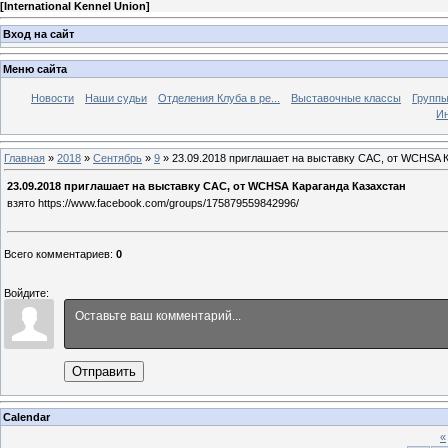
[
International Kennel Union
]
Вход на сайт
Меню сайта
Новости
Наши судьи
Отделения Клуба в ре...
Выставочные классы
Группы
Ин
Главная
»
2018
»
Сентябрь
»
9
» 23.09.2018 приглашает на выставку САС, от WCHSA 
23.09.2018 приглашает на выставку САС, от WCHSA Караганда Казахстан
взято https://www.facebook.com/groups/175879559842996/
Всего комментариев
:
0
Войдите:
Отправить
Calendar
«