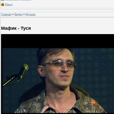
Юмор
Главная
»
Видео
»
Музыка
Мафик - Туся