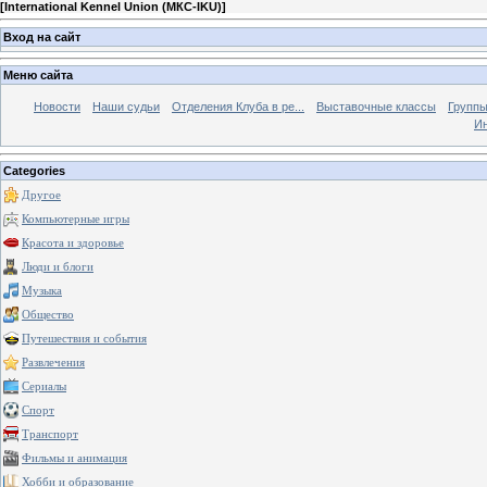
[
International Kennel Union (МКС-IKU)
]
Вход на сайт
Меню сайта
Новости
Наши судьи
Отделения Клуба в ре...
Выставочные классы
Группы
Ин
Categories
Другое
Компьютерные игры
Красота и здоровье
Люди и блоги
Музыка
Общество
Путешествия и события
Развлечения
Сериалы
Спорт
Транспорт
Фильмы и анимация
Хобби и образование