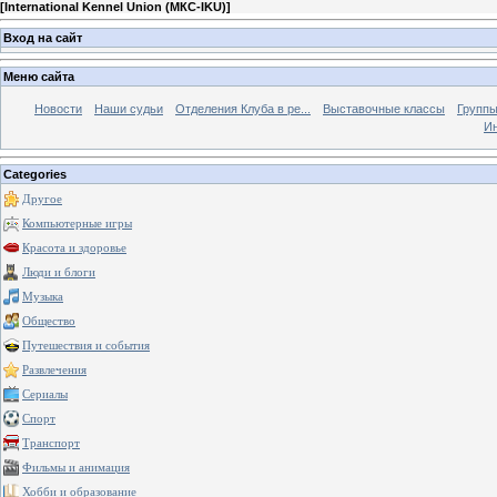
[
International Kennel Union (МКС-IKU)
]
Вход на сайт
Меню сайта
Новости
Наши судьи
Отделения Клуба в ре...
Выставочные классы
Группы
Ин
Categories
Другое
Компьютерные игры
Красота и здоровье
Люди и блоги
Музыка
Общество
Путешествия и события
Развлечения
Сериалы
Спорт
Транспорт
Фильмы и анимация
Хобби и образование