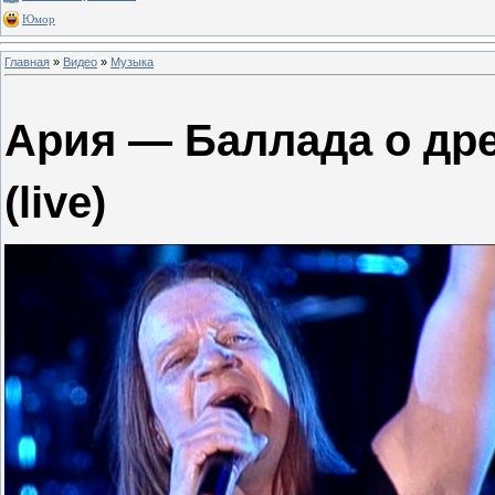
Юмор
Главная
»
Видео
»
Музыка
Ария — Баллада о др
(live)