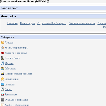
[
International Kennel Union (МКС-IKU)
]
Вход на сайт
Меню сайта
Новости
Наши судьи
Отделения Клуба в ре...
Выставочные классы
Группы
Ин
Categories
Другое
Компьютерные игры
Красота и здоровье
Люди и блоги
Музыка
Общество
Путешествия и события
Развлечения
Сериалы
Спорт
Транспорт
Фильмы и анимация
Хобби и образование