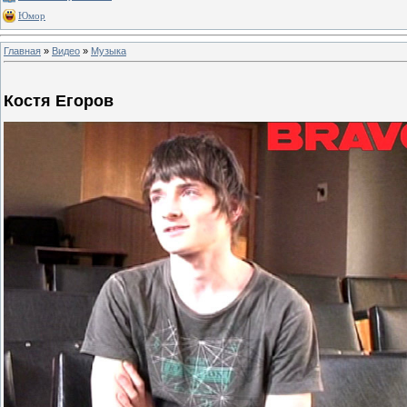
Юмор
Главная
»
Видео
»
Музыка
Костя Егоров