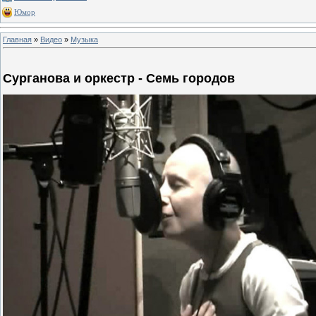
Юмор
Главная
»
Видео
»
Музыка
Сурганова и оркестр - Семь городов