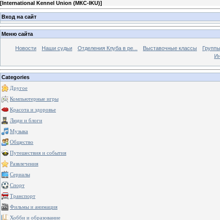
[
International Kennel Union (МКС-IKU)
]
Вход на сайт
Меню сайта
Новости
Наши судьи
Отделения Клуба в ре...
Выставочные классы
Группы
Ин
Categories
Другое
Компьютерные игры
Красота и здоровье
Люди и блоги
Музыка
Общество
Путешествия и события
Развлечения
Сериалы
Спорт
Транспорт
Фильмы и анимация
Хобби и образование