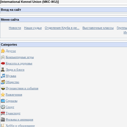
[
International Kennel Union (МКС-IKU)
]
Вход на сайт
Меню сайта
Новости
Наши судьи
Отделения Клуба в ре...
Выставочные классы
Группы
Ин
Categories
Другое
Компьютерные игры
Красота и здоровье
Люди и блоги
Музыка
Общество
Путешествия и события
Развлечения
Сериалы
Спорт
Транспорт
Фильмы и анимация
Хобби и образование