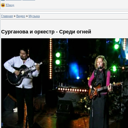
Юмор
Главная
»
Видео
»
Музыка
Сурганова и оркестр - Среди огней