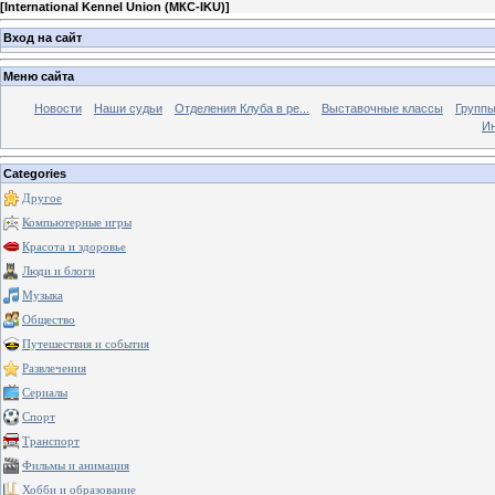
[
International Kennel Union (МКС-IKU)
]
Вход на сайт
Меню сайта
Новости
Наши судьи
Отделения Клуба в ре...
Выставочные классы
Группы
Ин
Categories
Другое
Компьютерные игры
Красота и здоровье
Люди и блоги
Музыка
Общество
Путешествия и события
Развлечения
Сериалы
Спорт
Транспорт
Фильмы и анимация
Хобби и образование