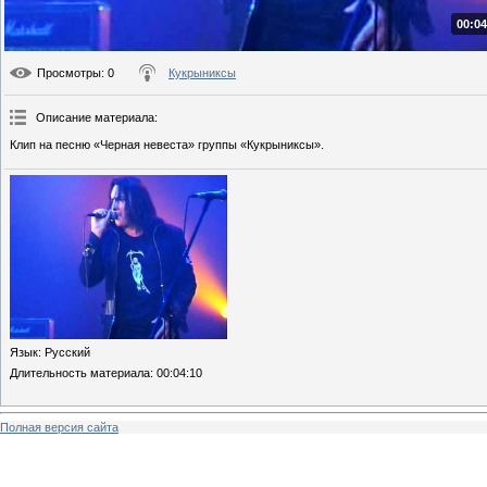
00:04
Просмотры
: 0
Кукрыниксы
Описание материала
:
Клип на песню «Черная невеста» группы «Кукрыниксы».
Язык
: Русский
Длительность материала
: 00:04:10
Полная версия сайта