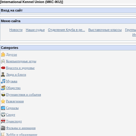
[
International Kennel Union (МКС-IKU)
]
Вход на сайт
Меню сайта
Новости
Наши судьи
Отделения Клуба в ре...
Выставочные классы
Группы
Ин
Categories
Другое
Компьютерные игры
Красота и здоровье
Люди и блоги
Музыка
Общество
Путешествия и события
Развлечения
Сериалы
Спорт
Транспорт
Фильмы и анимация
Хобби и образование