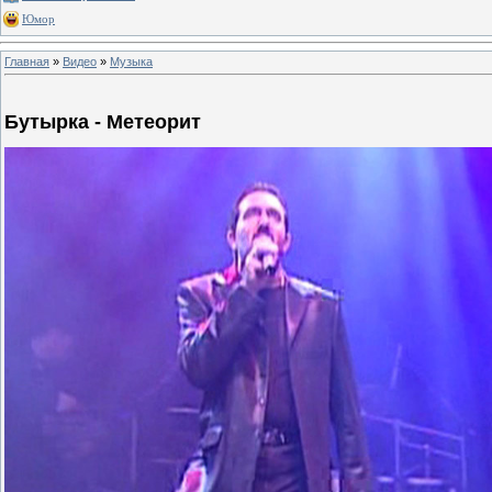
Юмор
Главная
»
Видео
»
Музыка
Бутырка - Метеорит