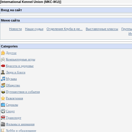
[
International Kennel Union (МКС-IKU)
]
Вход на сайт
Меню сайта
Новости
Наши судьи
Отделения Клуба в ре...
Выставочные классы
Группы
Ин
Categories
Другое
Компьютерные игры
Красота и здоровье
Люди и блоги
Музыка
Общество
Путешествия и события
Развлечения
Сериалы
Спорт
Транспорт
Фильмы и анимация
Хобби и образование