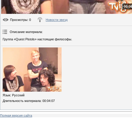
00:04
Просмотры
: 0
Новости звезд
Описание материала
:
Группа «Quest Pistols» настоящие философы.
Язык
: Русский
Длительность материала
: 00:04:07
Полная версия сайта