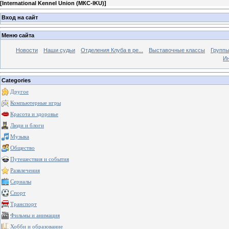
[
International Kennel Union (МКС-IKU)
]
Вход на сайт
Меню сайта
Новости
Наши судьи
Отделения Клуба в ре...
Выставочные классы
Группы
Ин
Categories
Другое
Компьютерные игры
Красота и здоровье
Люди и блоги
Музыка
Общество
Путешествия и события
Развлечения
Сериалы
Спорт
Транспорт
Фильмы и анимация
Хобби и образование