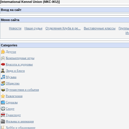
[
International Kennel Union (МКС-IKU)
]
Вход на сайт
Меню сайта
Новости
Наши судьи
Отделения Клуба в ре...
Выставочные классы
Группы
Ин
Categories
Другое
Компьютерные игры
Красота и здоровье
Люди и блоги
Музыка
Общество
Путешествия и события
Развлечения
Сериалы
Спорт
Транспорт
Фильмы и анимация
Хобби и образование