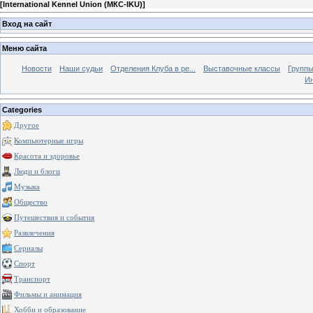
[
International Kennel Union (МКС-IKU)
]
Вход на сайт
Меню сайта
Новости
Наши судьи
Отделения Клуба в ре...
Выставочные классы
Группы
Ин
Categories
Другое
Компьютерные игры
Красота и здоровье
Люди и блоги
Музыка
Общество
Путешествия и события
Развлечения
Сериалы
Спорт
Транспорт
Фильмы и анимация
Хобби и образование