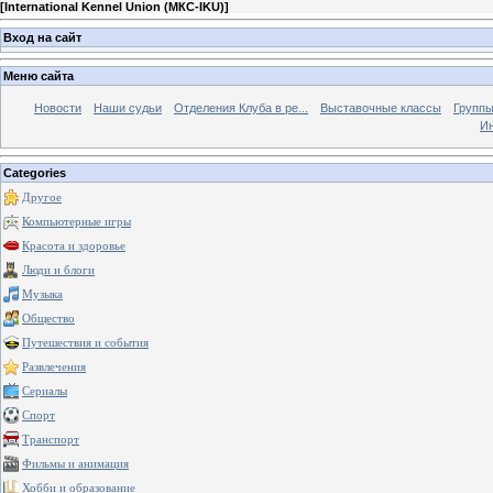
[
International Kennel Union (МКС-IKU)
]
Вход на сайт
Меню сайта
Новости
Наши судьи
Отделения Клуба в ре...
Выставочные классы
Группы
Ин
Categories
Другое
Компьютерные игры
Красота и здоровье
Люди и блоги
Музыка
Общество
Путешествия и события
Развлечения
Сериалы
Спорт
Транспорт
Фильмы и анимация
Хобби и образование