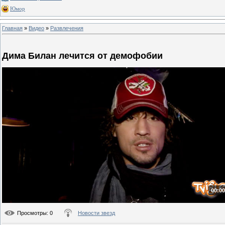
Юмор
Главная
»
Видео
»
Развлечения
Дима Билан лечится от демофобии
00:00
Просмотры
: 0
Новости звезд