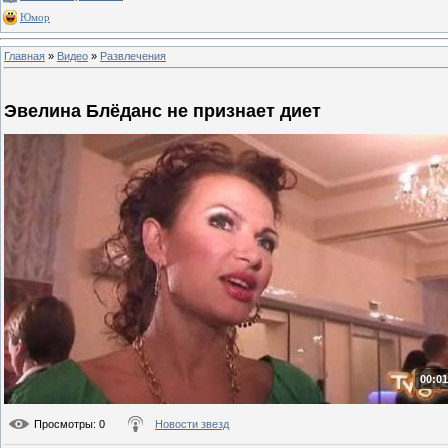
Юмор
Главная
»
Видео
»
Развлечения
Эвелина Блёданс не признает диет
00:01
Просмотры
: 0
Новости звезд