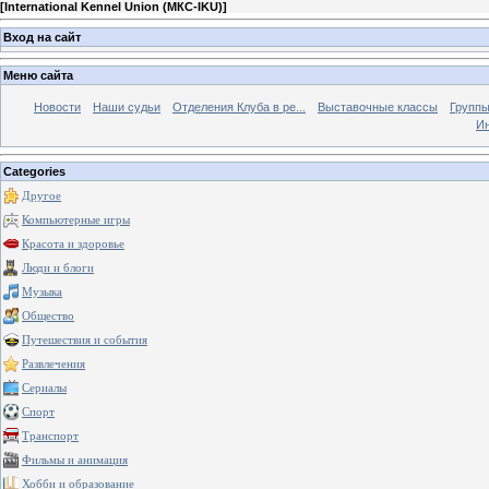
[
International Kennel Union (МКС-IKU)
]
Вход на сайт
Меню сайта
Новости
Наши судьи
Отделения Клуба в ре...
Выставочные классы
Группы
Ин
Categories
Другое
Компьютерные игры
Красота и здоровье
Люди и блоги
Музыка
Общество
Путешествия и события
Развлечения
Сериалы
Спорт
Транспорт
Фильмы и анимация
Хобби и образование