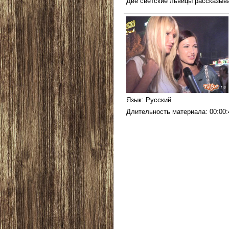
Две светские львицы рассказыв
Язык
: Русский
Длительность материала
: 00:00