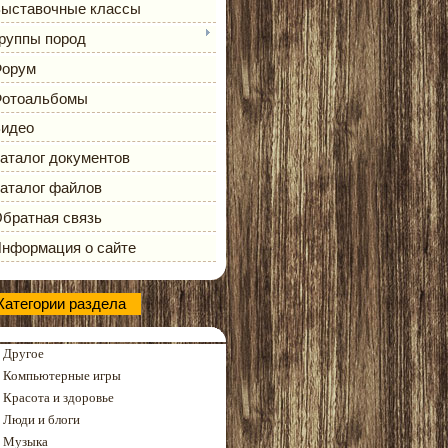
ыставочные классы
руппы пород
орум
отоальбомы
идео
аталог документов
аталог файлов
братная связь
нформация о сайте
Категории раздела
Другое
Компьютерные игры
Красота и здоровье
Люди и блоги
Музыка