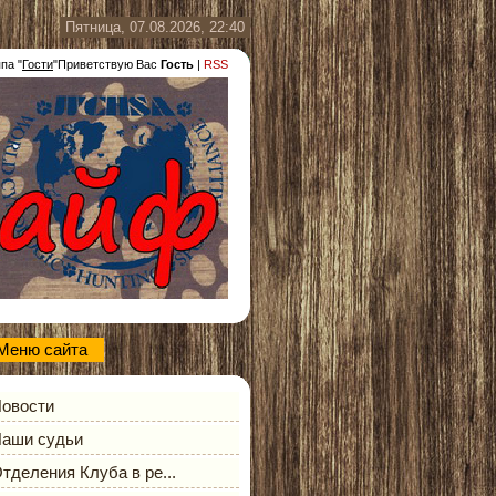
Пятница, 07.08.2026, 22:40
ппа
"
Гости
"
Приветствую Вас
Гость
|
RSS
Меню сайта
овости
аши судьи
тделения Клуба в ре...