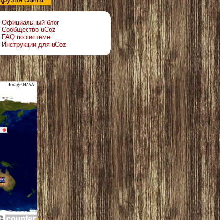
Друзья сайта
Официальный блог
Сообщество uCoz
FAQ по системе
Инструкции для uCoz