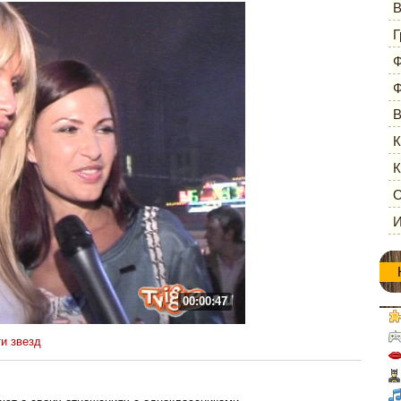
В
Г
Ф
Ф
В
К
К
О
И
00:00:47
и звезд