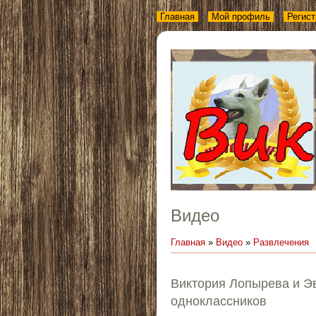
Главная
Мой профиль
Регист
Видео
Главная
»
Видео
»
Развлечения
Виктория Лопырева и Э
одноклассников