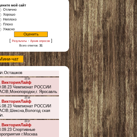
ените мой сайт
Отлично
Хорошо
Неплохо
Плохо
Ужасно
[
·
]
Результаты
Архив опросов
Всего ответов:
31
Мини-чат