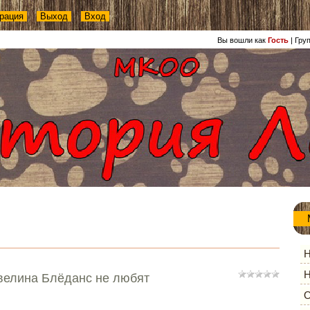
рация
Выход
Вход
Вы вошли как
Гость
|
Гру
Н
Н
велина Блёданс не любят
О