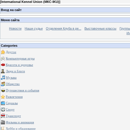
[
International Kennel Union (МКС-IKU)
]
Вход на сайт
Меню сайта
Новости
Наши судьи
Отделения Клуба в ре...
Выставочные классы
Группы
Ин
Categories
Другое
Компьютерные игры
Красота и здоровье
Люди и блоги
Музыка
Общество
Путешествия и события
Развлечения
Сериалы
Спорт
Транспорт
Фильмы и анимация
Хобби и образование