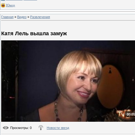
Юмор
Главная
»
Видео
»
Развлечения
Катя Лель вышла замуж
00:01
Просмотры
: 0
Новости звезд