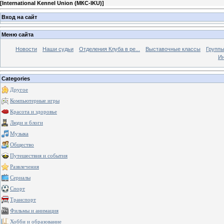
[
International Kennel Union (МКС-IKU)
]
Вход на сайт
Меню сайта
Новости
Наши судьи
Отделения Клуба в ре...
Выставочные классы
Группы
Ин
Categories
Другое
Компьютерные игры
Красота и здоровье
Люди и блоги
Музыка
Общество
Путешествия и события
Развлечения
Сериалы
Спорт
Транспорт
Фильмы и анимация
Хобби и образование