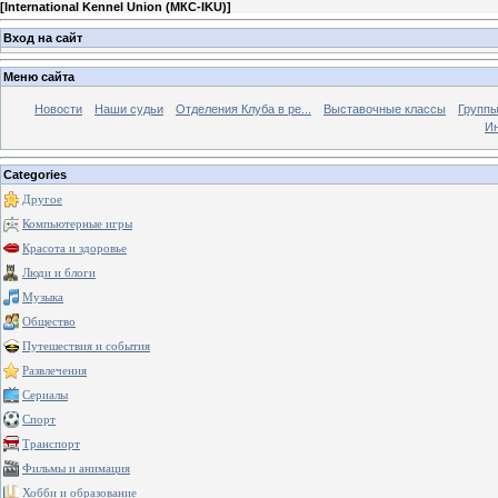
[
International Kennel Union (МКС-IKU)
]
Вход на сайт
Меню сайта
Новости
Наши судьи
Отделения Клуба в ре...
Выставочные классы
Группы
Ин
Categories
Другое
Компьютерные игры
Красота и здоровье
Люди и блоги
Музыка
Общество
Путешествия и события
Развлечения
Сериалы
Спорт
Транспорт
Фильмы и анимация
Хобби и образование