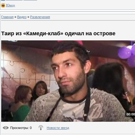
Юмор
Главная
»
Видео
»
Развлечения
Таир из «Камеди-клаб» одичал на острове
00:00
Просмотры
: 0
Новости звезд