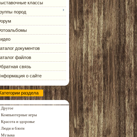
ыставочные классы
руппы пород
орум
отоальбомы
идео
аталог документов
аталог файлов
братная связь
нформация о сайте
Категории раздела
Другое
Компьютерные игры
Красота и здоровье
Люди и блоги
Музыка