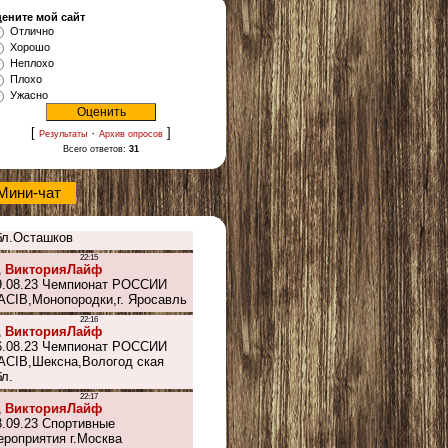
ените мой сайт
Отлично
Хорошо
Неплохо
Плохо
Ужасно
[
·
]
Результаты
Архив опросов
Всего ответов:
31
Мини-чат