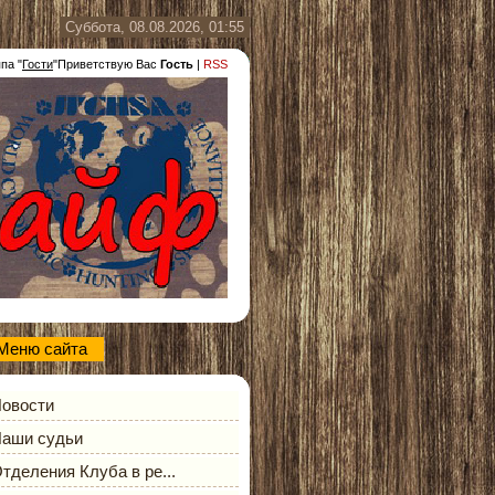
Суббота, 08.08.2026, 01:55
ппа
"
Гости
"
Приветствую Вас
Гость
|
RSS
Меню сайта
овости
аши судьи
тделения Клуба в ре...