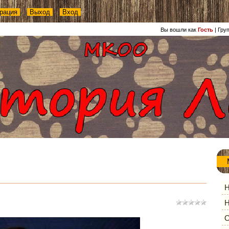
рация
Выход
Вход
Вы вошли как
Гость
|
Гру
Н
Н
О