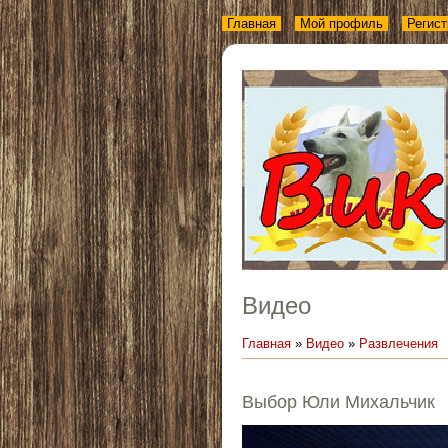
Главная
Мой профиль
Регист
Видео
Главная
»
Видео
»
Развлечения
Выбор Юли Михальчик