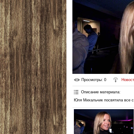
Просмотры
: 0
Новост
Описание материала
:
Юля Михальчик посвятила все с