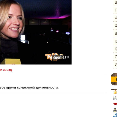
В
Г
Ф
Ф
В
К
К
О
00:01:13
И
и звезд
вое время концертной деятельности.