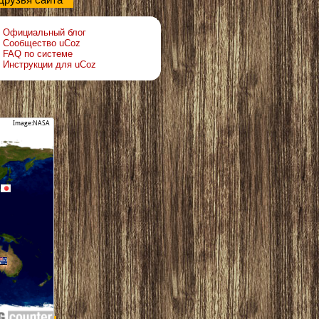
Друзья сайта
Официальный блог
Сообщество uCoz
FAQ по системе
Инструкции для uCoz