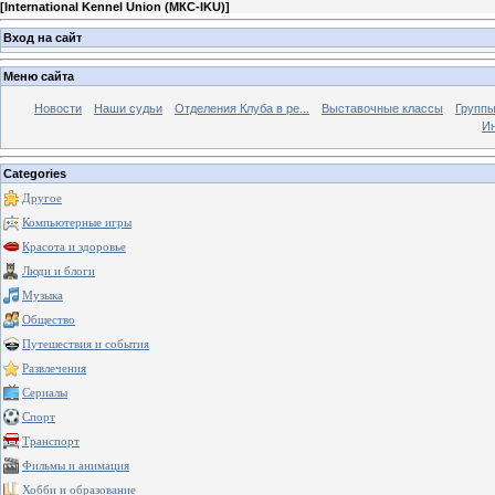
[
International Kennel Union (МКС-IKU)
]
Вход на сайт
Меню сайта
Новости
Наши судьи
Отделения Клуба в ре...
Выставочные классы
Группы
Ин
Categories
Другое
Компьютерные игры
Красота и здоровье
Люди и блоги
Музыка
Общество
Путешествия и события
Развлечения
Сериалы
Спорт
Транспорт
Фильмы и анимация
Хобби и образование