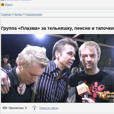
Юмор
Главная
»
Видео
»
Развлечения
Группа «Плазма» за тельняшку, пенсне и тапочки
00:00
Просмотры
: 0
Новости звезд