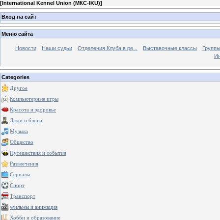
[
International Kennel Union (МКС-IKU)
]
Вход на сайт
Меню сайта
Новости
Наши судьи
Отделения Клуба в ре...
Выставочные классы
Группы
Ин
Categories
Другое
Компьютерные игры
Красота и здоровье
Люди и блоги
Музыка
Общество
Путешествия и события
Развлечения
Сериалы
Спорт
Транспорт
Фильмы и анимация
Хобби и образование