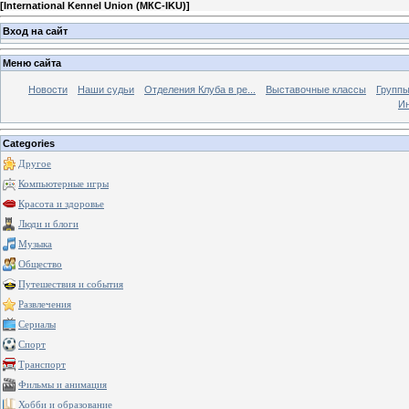
[
International Kennel Union (МКС-IKU)
]
Вход на сайт
Меню сайта
Новости
Наши судьи
Отделения Клуба в ре...
Выставочные классы
Группы
Ин
Categories
Другое
Компьютерные игры
Красота и здоровье
Люди и блоги
Музыка
Общество
Путешествия и события
Развлечения
Сериалы
Спорт
Транспорт
Фильмы и анимация
Хобби и образование