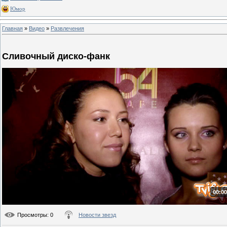
Юмор
Главная
»
Видео
»
Развлечения
Сливочный диско-фанк
00:00
Просмотры
: 0
Новости звезд