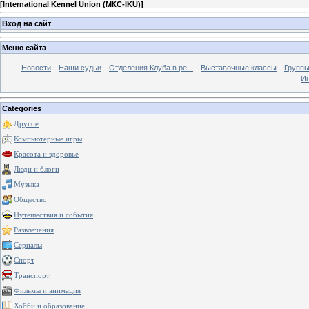
[
International Kennel Union (МКС-IKU)
]
Вход на сайт
Меню сайта
Новости
Наши судьи
Отделения Клуба в ре...
Выставочные классы
Группы
Ин
Categories
Другое
Компьютерные игры
Красота и здоровье
Люди и блоги
Музыка
Общество
Путешествия и события
Развлечения
Сериалы
Спорт
Транспорт
Фильмы и анимация
Хобби и образование