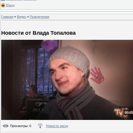
Юмор
Главная
»
Видео
»
Развлечения
Новости от Влада Топалова
00:01
Просмотры
: 0
Новости звезд