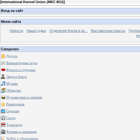
[
International Kennel Union (МКС-IKU)
]
Вход на сайт
Меню сайта
Новости
Наши судьи
Отделения Клуба в ре...
Выставочные классы
Группы
Ин
Categories
Другое
Компьютерные игры
Красота и здоровье
Люди и блоги
Музыка
Общество
Путешествия и события
Развлечения
Сериалы
Спорт
Транспорт
Фильмы и анимация
Хобби и образование