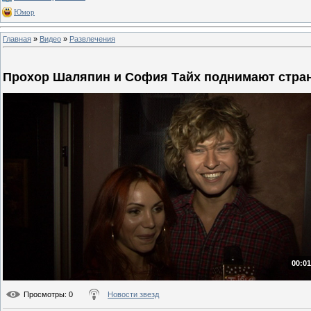
Юмор
Главная
»
Видео
»
Развлечения
Прохор Шаляпин и София Тайх поднимают стра
00:01
Просмотры
: 0
Новости звезд