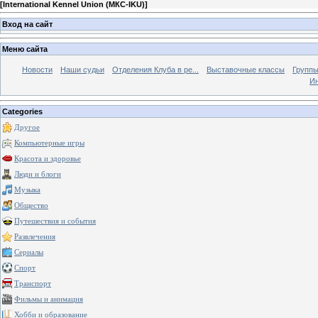
[
International Kennel Union (МКС-IKU)
]
Вход на сайт
Меню сайта
Новости
Наши судьи
Отделения Клуба в ре...
Выставочные классы
Группы
Ин
Categories
Другое
Компьютерные игры
Красота и здоровье
Люди и блоги
Музыка
Общество
Путешествия и события
Развлечения
Сериалы
Спорт
Транспорт
Фильмы и анимация
Хобби и образование