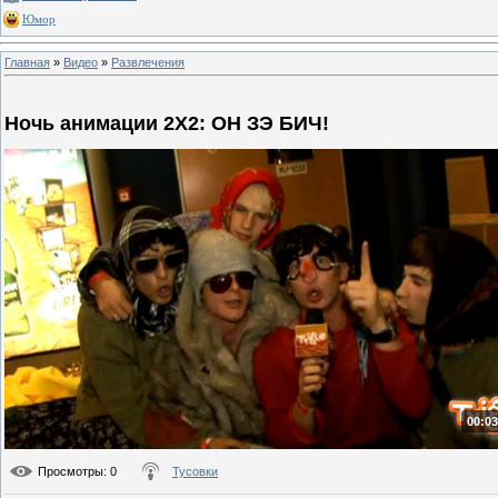
Юмор
Главная
»
Видео
»
Развлечения
Ночь анимации 2Х2: ОН ЗЭ БИЧ!
00:03
Просмотры
: 0
Тусовки