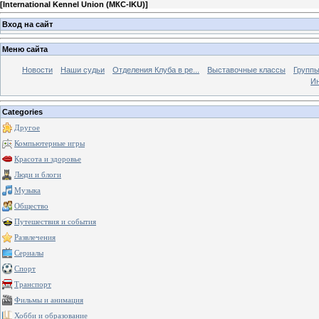
[
International Kennel Union (МКС-IKU)
]
Вход на сайт
Меню сайта
Новости
Наши судьи
Отделения Клуба в ре...
Выставочные классы
Группы
Ин
Categories
Другое
Компьютерные игры
Красота и здоровье
Люди и блоги
Музыка
Общество
Путешествия и события
Развлечения
Сериалы
Спорт
Транспорт
Фильмы и анимация
Хобби и образование