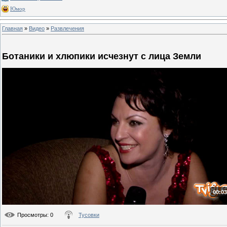
Юмор
Главная
»
Видео
»
Развлечения
Ботаники и хлюпики исчезнут с лица Земли
00:03
Просмотры
: 0
Тусовки