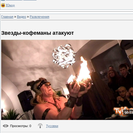
Юмор
Главная
»
Видео
»
Развлечения
Звезды-кофеманы атакуют
00:03
Просмотры
: 0
Тусовки