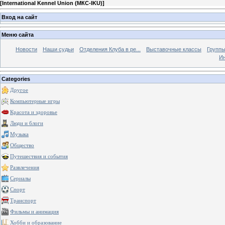
[
International Kennel Union (МКС-IKU)
]
Вход на сайт
Меню сайта
Новости
Наши судьи
Отделения Клуба в ре...
Выставочные классы
Группы
Ин
Categories
Другое
Компьютерные игры
Красота и здоровье
Люди и блоги
Музыка
Общество
Путешествия и события
Развлечения
Сериалы
Спорт
Транспорт
Фильмы и анимация
Хобби и образование