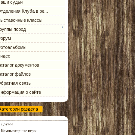
аши судьи
тделения Клуба в ре...
ыставочные классы
руппы пород
орум
отоальбомы
идео
аталог документов
аталог файлов
братная связь
нформация о сайте
Категории раздела
Другое
Компьютерные игры