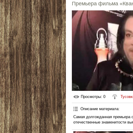
Премьера фильма «Ква
Просмотры
: 0
Тусовк
Описание материала
:
Cамая долгожданная премьера о
отечественные знаменитости вы