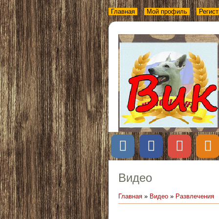
Главная
Мой профиль
Регист
Видео
Главная
»
Видео
»
Развлечения