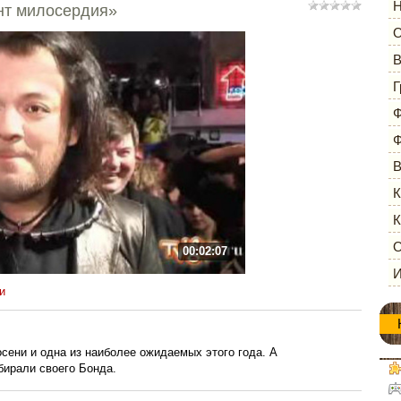
Н
нт милосердия»
О
В
Г
Ф
Ф
В
К
К
О
00:02:07
И
и
сени и одна из наиболее ожидаемых этого года. А
бирали своего Бонда.