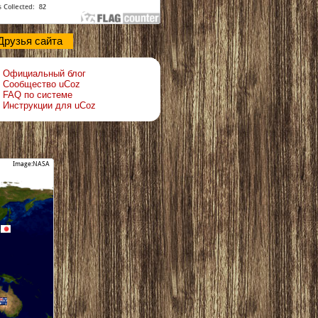
Друзья сайта
Официальный блог
Сообщество uCoz
FAQ по системе
Инструкции для uCoz