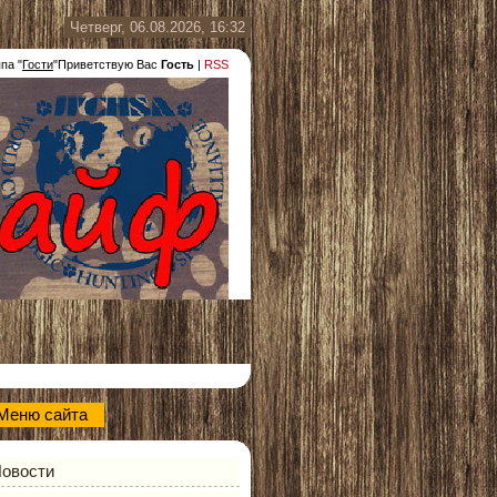
Четверг, 06.08.2026, 16:32
ппа
"
Гости
"
Приветствую Вас
Гость
|
RSS
Меню сайта
овости