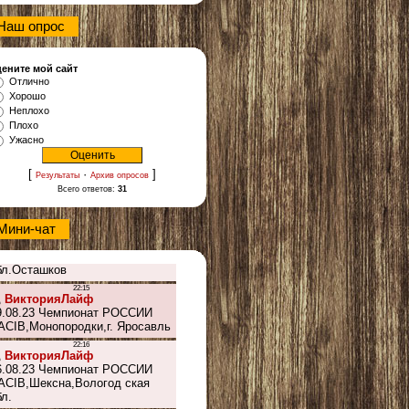
Наш опрос
ените мой сайт
Отлично
Хорошо
Неплохо
Плохо
Ужасно
[
·
]
Результаты
Архив опросов
Всего ответов:
31
Мини-чат