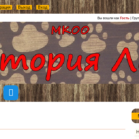
рация
Выход
Вход
Вы вошли как
Гость
|
Гру
Н