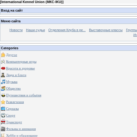
[
International Kennel Union (МКС-IKU)
]
Вход на сайт
Меню сайта
Новости
Наши судьи
Отделения Клуба в ре...
Выставочные классы
Группы
Ин
Categories
Другое
Компьютерные игры
Красота и здоровье
Люди и блоги
Музыка
Общество
Путешествия и события
Развлечения
Сериалы
Спорт
Транспорт
Фильмы и анимация
Хобби и образование