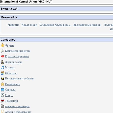
[
International Kennel Union (МКС-IKU)
]
Вход на сайт
Меню сайта
Новости
Наши судьи
Отделения Клуба в ре...
Выставочные классы
Группы
Ин
Categories
Другое
Компьютерные игры
Красота и здоровье
Люди и блоги
Музыка
Общество
Путешествия и события
Развлечения
Сериалы
Спорт
Транспорт
Фильмы и анимация
Хобби и образование