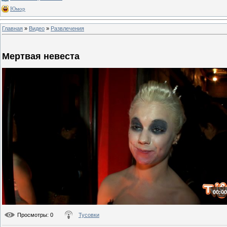
Юмор
Главная
»
Видео
»
Развлечения
Мертвая невеста
00:00
Просмотры
: 0
Тусовки