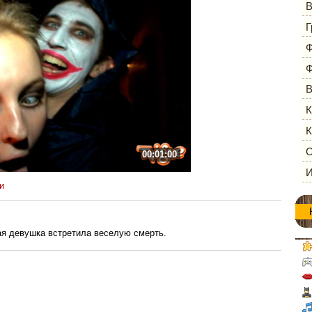
В
Г
Ф
Ф
В
К
К
О
00:01:00
И
и
я девушка встретила веселую смерть.