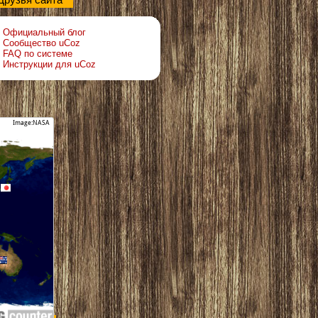
Друзья сайта
Официальный блог
Сообщество uCoz
FAQ по системе
Инструкции для uCoz