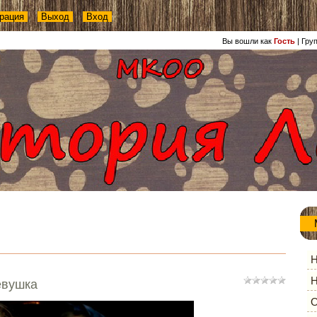
рация
Выход
Вход
Вы вошли как
Гость
|
Гру
Н
Н
евушка
О