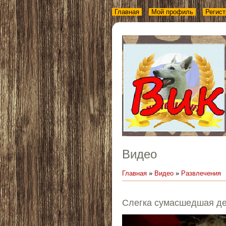
Главная
Мой профиль
Регист
Видео
Главная
»
Видео
»
Развлечения
Слегка сумасшедшая д