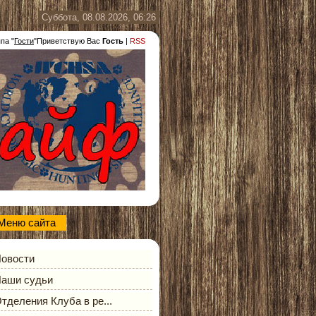
Суббота, 08.08.2026, 06:26
ппа
"
Гости
"
Приветствую Вас
Гость
|
RSS
Меню сайта
овости
аши судьи
тделения Клуба в ре...