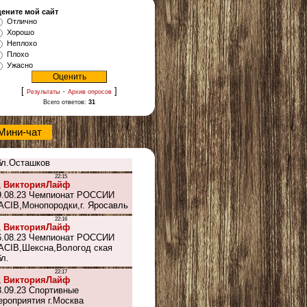
ените мой сайт
Отлично
Хорошо
Неплохо
Плохо
Ужасно
[
·
]
Результаты
Архив опросов
Всего ответов:
31
Мини-чат