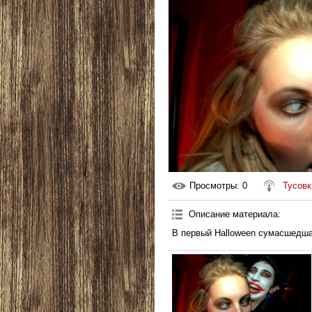
Просмотры
: 0
Тусовк
Описание материала
:
В первый Halloween сумасшедша