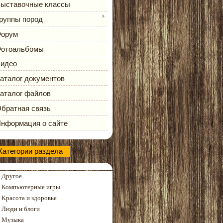
ыставочные классы
руппы пород
орум
отоальбомы
идео
аталог документов
аталог файлов
братная связь
нформация о сайте
Категории раздела
Другое
Компьютерные игры
Красота и здоровье
Люди и блоги
Музыка