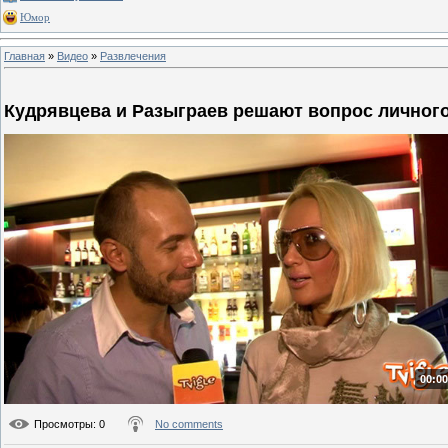
Юмор
Главная
»
Видео
»
Развлечения
Кудрявцева и Разыграев решают вопрос личного
00:00
Просмотры
: 0
No comments