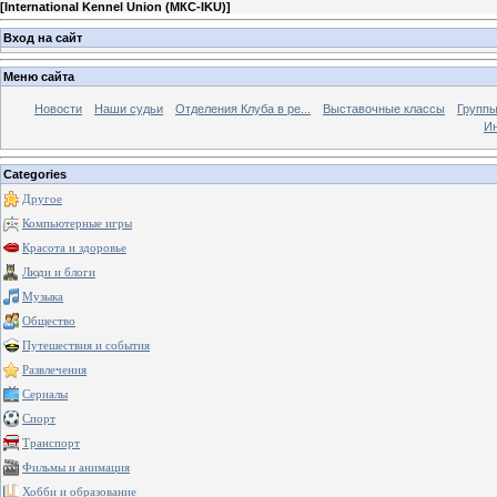
[
International Kennel Union (МКС-IKU)
]
Вход на сайт
Меню сайта
Новости
Наши судьи
Отделения Клуба в ре...
Выставочные классы
Группы
Ин
Categories
Другое
Компьютерные игры
Красота и здоровье
Люди и блоги
Музыка
Общество
Путешествия и события
Развлечения
Сериалы
Спорт
Транспорт
Фильмы и анимация
Хобби и образование