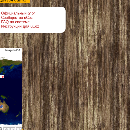
Друзья сайта
Официальный блог
Сообщество uCoz
FAQ по системе
Инструкции для uCoz