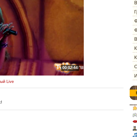
В
Г
Ф
Ф
В
К
К
О
00:02:44
И
ый Live
с!