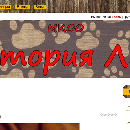
рация
Выход
Вход
Вы вошли как
Гость
|
Гру
Н
Н
ы
О