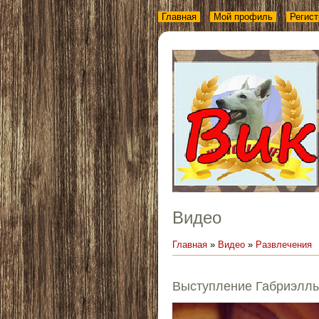
Главная
Мой профиль
Регист
Видео
Главная
»
Видео
»
Развлечения
Выступление Габриэлл