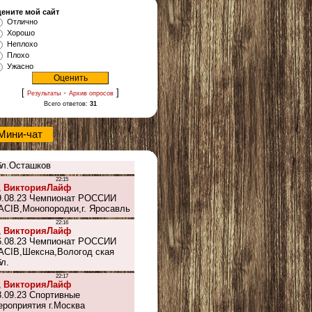
ените мой сайт
Отлично
Хорошо
Неплохо
Плохо
Ужасно
[
·
]
Результаты
Архив опросов
Всего ответов:
31
Мини-чат