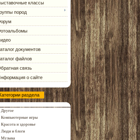
ыставочные классы
руппы пород
орум
отоальбомы
идео
аталог документов
аталог файлов
братная связь
нформация о сайте
Категории раздела
Другое
Компьютерные игры
Красота и здоровье
Люди и блоги
Музыка