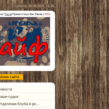
Суббота, 08.08.2026, 21:34
ппа
"
Гости
"
Приветствую Вас
Гость
|
RSS
Меню сайта
овости
аши судьи
тделения Клуба в ре...