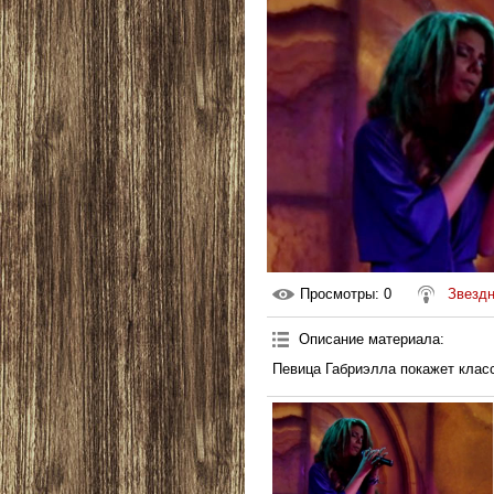
Просмотры
: 0
Звездн
Описание материала
:
Певица Габриэлла покажет клас