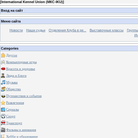
[
International Kennel Union (МКС-IKU)
]
Вход на сайт
Меню сайта
Новости
Наши судьи
Отделения Клуба в ре...
Выставочные классы
Группы
Ин
Categories
Другое
Компьютерные игры
Красота и здоровье
Люди и блоги
Музыка
Общество
Путешествия и события
Развлечения
Сериалы
Спорт
Транспорт
Фильмы и анимация
Хобби и образование