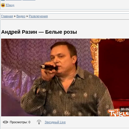
Юмор
Главная
»
Видео
»
Развлечения
Андрей Разин — Белые розы
00:05
Просмотры
: 0
Звездный Live