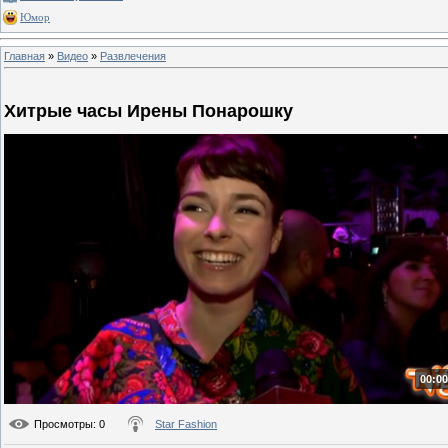
Юмор
Главная
»
Видео
»
Развлечения
Хитрые часы Ирены Понарошку
00:00
Просмотры
: 0
Star Fashion