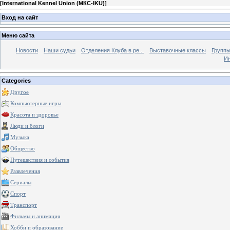
[
International Kennel Union (МКС-IKU)
]
Вход на сайт
Меню сайта
Новости
Наши судьи
Отделения Клуба в ре...
Выставочные классы
Группы
Ин
Categories
Другое
Компьютерные игры
Красота и здоровье
Люди и блоги
Музыка
Общество
Путешествия и события
Развлечения
Сериалы
Спорт
Транспорт
Фильмы и анимация
Хобби и образование