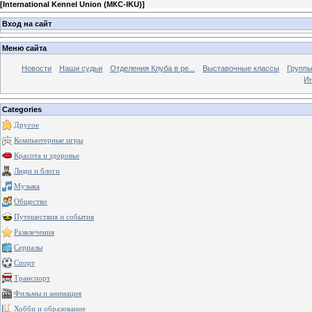
[
International Kennel Union (МКС-IKU)
]
Вход на сайт
Меню сайта
Новости
Наши судьи
Отделения Клуба в ре...
Выставочные классы
Группы
Ин
Categories
Другое
Компьютерные игры
Красота и здоровье
Люди и блоги
Музыка
Общество
Путешествия и события
Развлечения
Сериалы
Спорт
Транспорт
Фильмы и анимация
Хобби и образование