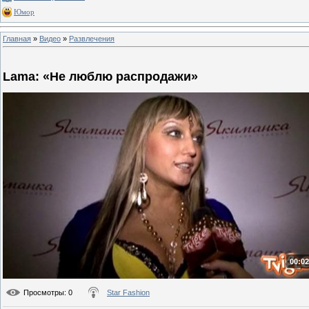
Юмор
Главная
»
Видео
»
Развлечения
Lama: «Не люблю распродажи»
00:02
Просмотры
: 0
Star Fashion