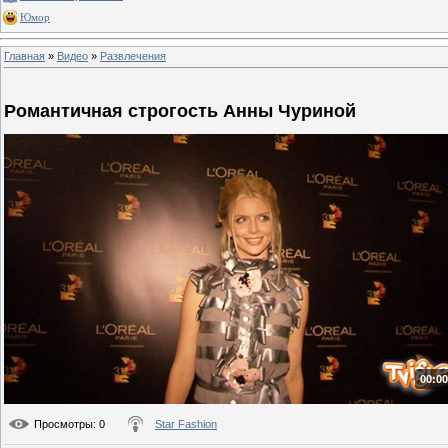
Юмор
Главная
»
Видео
»
Развлечения
Романтичная строгость Анны Чуриной
00:00
Просмотры
: 0
Star Fashion