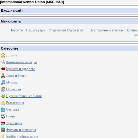
[
International Kennel Union (МКС-IKU)
]
Вход на сайт
Меню сайта
Новости
Наши судьи
Отделения Клуба в ре...
Выставочные классы
Группы
Ин
Categories
Другое
Компьютерные игры
Красота и здоровье
Люди и блоги
Музыка
Общество
Путешествия и события
Развлечения
Сериалы
Спорт
Транспорт
Фильмы и анимация
Хобби и образование