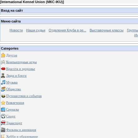
[
International Kennel Union (МКС-IKU)
]
Вход на сайт
Меню сайта
Новости
Наши судьи
Отделения Клуба в ре...
Выставочные классы
Группы
Ин
Categories
Другое
Компьютерные игры
Красота и здоровье
Люди и блоги
Музыка
Общество
Путешествия и события
Развлечения
Сериалы
Спорт
Транспорт
Фильмы и анимация
Хобби и образование