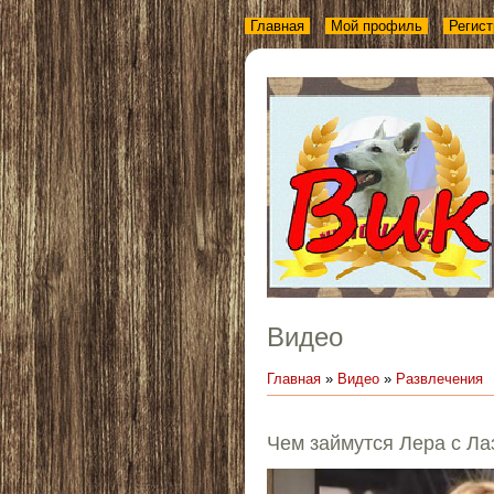
Главная
Мой профиль
Регист
Видео
Главная
»
Видео
»
Развлечения
Чем займутся Лера с Л