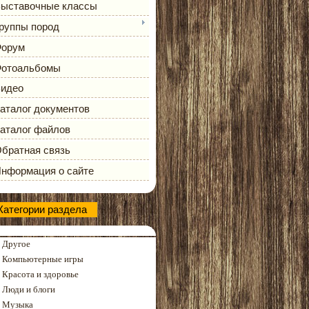
ыставочные классы
руппы пород
орум
отоальбомы
идео
аталог документов
аталог файлов
братная связь
нформация о сайте
Категории раздела
Другое
Компьютерные игры
Красота и здоровье
Люди и блоги
Музыка