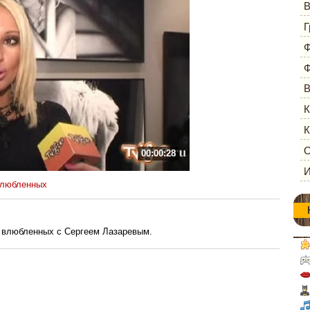
В
Г
Ф
Ф
В
К
К
О
00:00:28
И
влюбленных
 влюбленных с Сергеем Лазаревым.