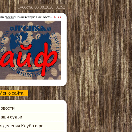
Суббота, 08.08.2026, 01:52
ппа
"
Гости
"
Приветствую Вас
Гость
|
RSS
Меню сайта
овости
аши судьи
тделения Клуба в ре...