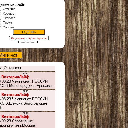
ените мой сайт
Отлично
Хорошо
Неплохо
Плохо
Ужасно
[
·
]
Результаты
Архив опросов
Всего ответов:
31
Мини-чат