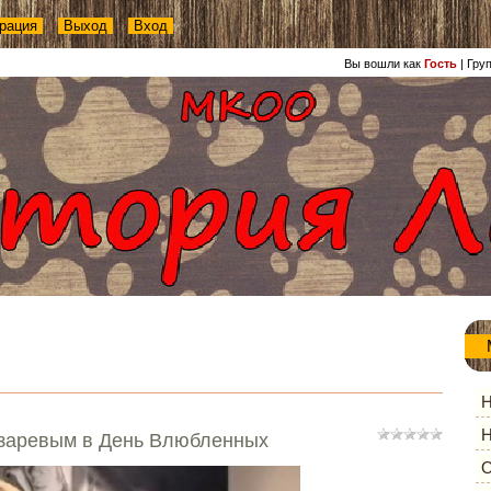
рация
Выход
Вход
Вы вошли как
Гость
|
Гру
Н
Н
азаревым в День Влюбленных
О