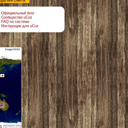
Друзья сайта
Официальный блог
Сообщество uCoz
FAQ по системе
Инструкции для uCoz