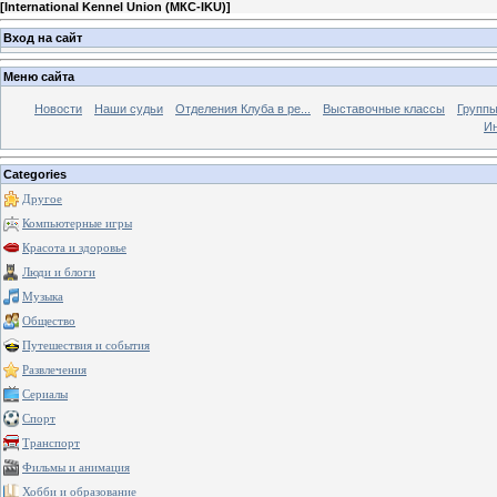
[
International Kennel Union (МКС-IKU)
]
Вход на сайт
Меню сайта
Новости
Наши судьи
Отделения Клуба в ре...
Выставочные классы
Группы
Ин
Categories
Другое
Компьютерные игры
Красота и здоровье
Люди и блоги
Музыка
Общество
Путешествия и события
Развлечения
Сериалы
Спорт
Транспорт
Фильмы и анимация
Хобби и образование