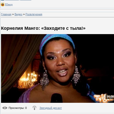
Юмор
Главная
»
Видео
»
Развлечения
Корнелия Манго: «Заходите с тыла!»
00:00
Просмотры
: 0
Звездный десант