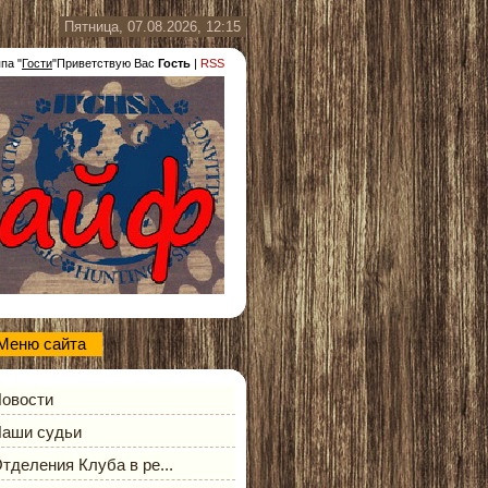
Пятница, 07.08.2026, 12:15
ппа
"
Гости
"
Приветствую Вас
Гость
|
RSS
Меню сайта
овости
аши судьи
тделения Клуба в ре...