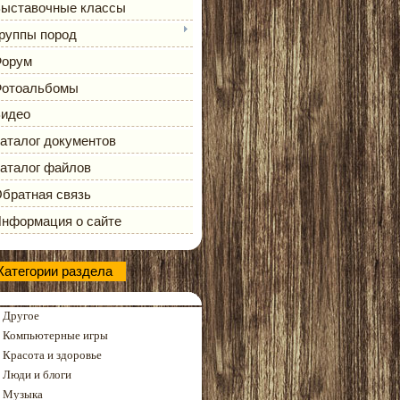
ыставочные классы
руппы пород
орум
отоальбомы
идео
аталог документов
аталог файлов
братная связь
нформация о сайте
Категории раздела
Другое
Компьютерные игры
Красота и здоровье
Люди и блоги
Музыка