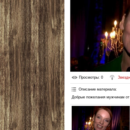
Просмотры
: 0
Звездн
Описание материала
:
Добрые пожелания мужчинам от