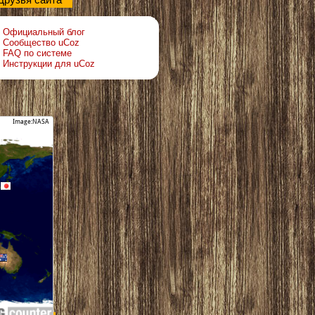
Друзья сайта
Официальный блог
Сообщество uCoz
FAQ по системе
Инструкции для uCoz