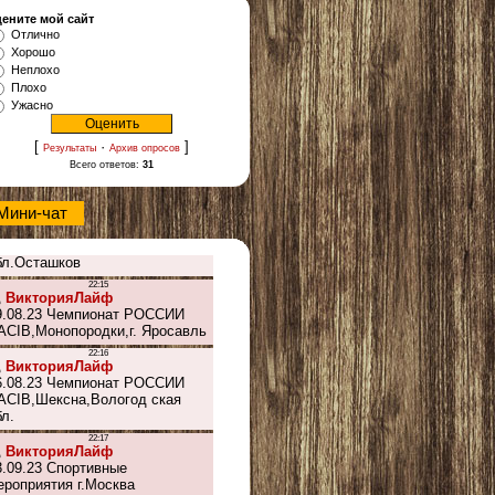
ените мой сайт
Отлично
Хорошо
Неплохо
Плохо
Ужасно
[
·
]
Результаты
Архив опросов
Всего ответов:
31
Мини-чат