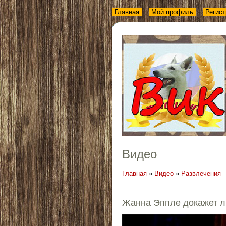
Главная
Мой профиль
Регист
Видео
Главная
»
Видео
»
Развлечения
Жанна Эппле докажет л