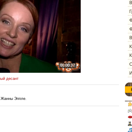
В
Г
Ф
Ф
В
К
К
О
00:00:37
И
ый десант
 Жанны Эппле.