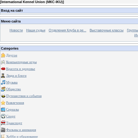
[
International Kennel Union (МКС-IKU)
]
Вход на сайт
Меню сайта
Новости
Наши судьи
Отделения Клуба в ре...
Выставочные классы
Группы
Ин
Categories
Другое
Компьютерные игры
Красота и здоровье
Люди и блоги
Музыка
Общество
Путешествия и события
Развлечения
Сериалы
Спорт
Транспорт
Фильмы и анимация
Хобби и образование