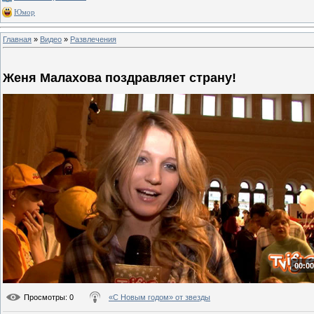
Юмор
Главная
»
Видео
»
Развлечения
Женя Малахова поздравляет страну!
00:00
Просмотры
: 0
«С Новым годом» от звезды