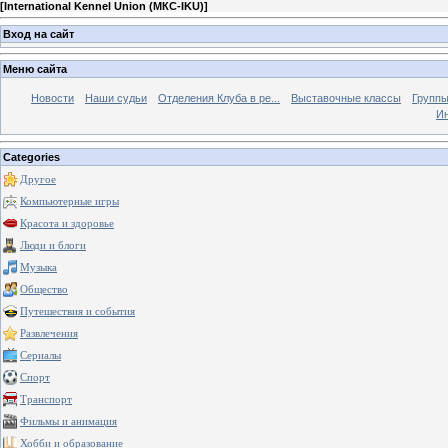
[
International Kennel Union (МКС-IKU)
]
Вход на сайт
Меню сайта
Новости
Наши судьи
Отделения Клуба в ре...
Выставочные классы
Группы
Ин
Categories
Другое
Компьютерные игры
Красота и здоровье
Люди и блоги
Музыка
Общество
Путешествия и события
Развлечения
Сериалы
Спорт
Транспорт
Фильмы и анимация
Хобби и образование