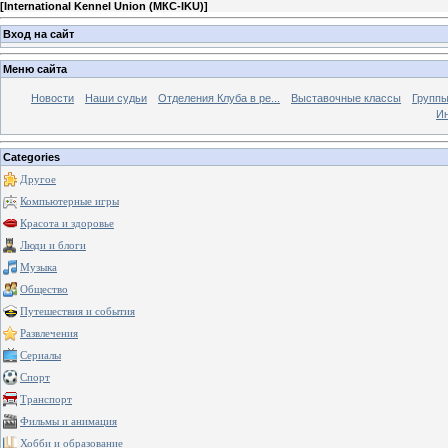
[
International Kennel Union (МКС-IKU)
]
Вход на сайт
Меню сайта
Новости
Наши судьи
Отделения Клуба в ре...
Выставочные классы
Группы
Ин
Categories
Другое
Компьютерные игры
Красота и здоровье
Люди и блоги
Музыка
Общество
Путешествия и события
Развлечения
Сериалы
Спорт
Транспорт
Фильмы и анимация
Хобби и образование